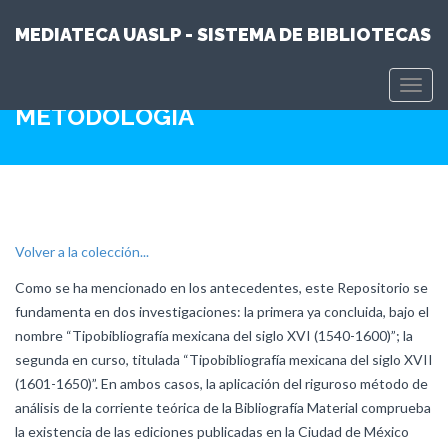
MEDIATECA UASLP - SISTEMA DE BIBLIOTECAS
Skip
Toggl
to
navig
METODOLOGÍA
main
content
Volver a la colección...
Como se ha mencionado en los antecedentes, este Repositorio se
fundamenta en dos investigaciones: la primera ya concluida, bajo el
nombre “Tipobibliografía mexicana del siglo XVI (1540-1600)”; la
segunda en curso, titulada “Tipobibliografía mexicana del siglo XVII
(1601-1650)”. En ambos casos, la aplicación del riguroso método de
análisis de la corriente teórica de la Bibliografía Material comprueba
la existencia de las ediciones publicadas en la Ciudad de México