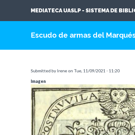
MEDIATECA UASLP - SISTEMA DE BIBL
Skip
to
Escudo de armas del Marqués
main
content
Submitted by
Irene
on
Tue, 11/09/2021 - 11:20
Imagen