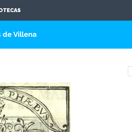
IOTECAS
 de Villena
S