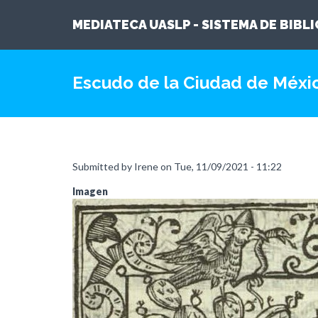
MEDIATECA UASLP - SISTEMA DE BIBL
Skip
to
Escudo de la Ciudad de Méxi
main
content
Submitted by
Irene
on
Tue, 11/09/2021 - 11:22
Imagen