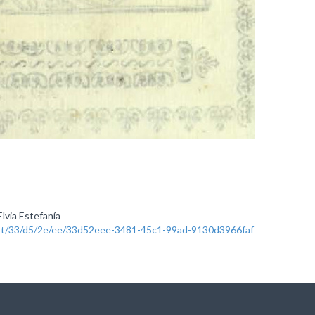
lvia Estefanía
rest/33/d5/2e/ee/33d52eee-3481-45c1-99ad-9130d3966faf