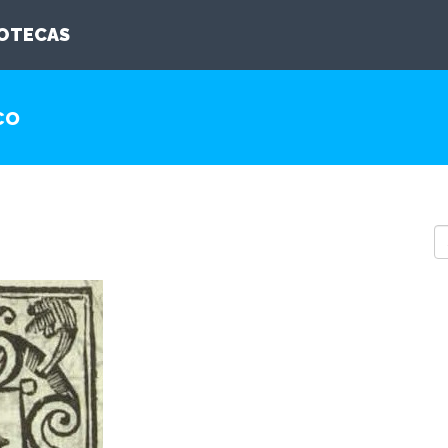
IOTECAS
co
S